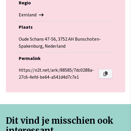
Regio
Eemland
Plaats
Oude Schans 47-56, 3752 AH Bunschoten-
Spakenburg, Nederland
Permalink
https://n2t.net/ark:/88585/7dc0288a-
27c6-4efd-be64-a541d4d7c7e1
Dit vind je misschien ook
interessant