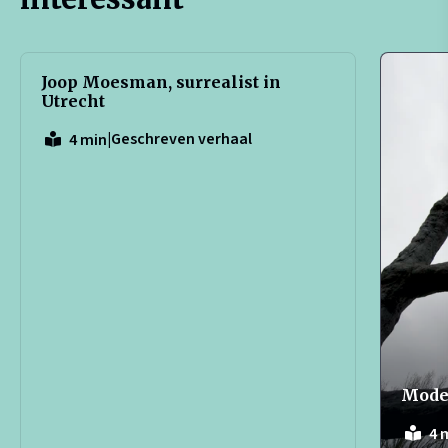
Joop Moesman, surrealist in
Utrecht
|
Geschreven verhaal
4 min
Mode
4 