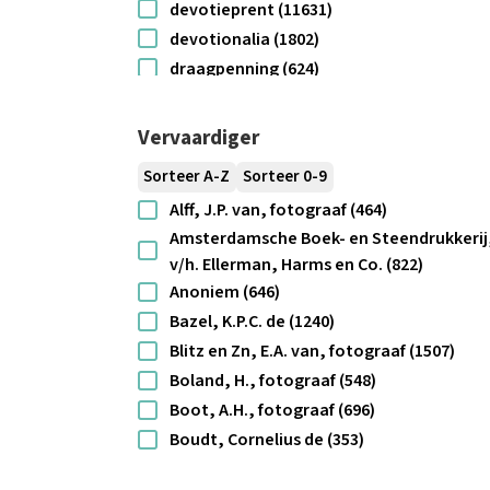
devotieprent (11631)
devotionalia (1802)
draagpenning (624)
draagteken (1100)
drukwerk (5708)
Vervaardiger
ets (1446)
Sorteer A-Z
Sorteer 0-9
foto (1685)
Alff, J.P. van, fotograaf (464)
fragment (1280)
Amsterdamsche Boek- en Steendrukkerij
gedenkpenning (2215)
v/h. Ellerman, Harms en Co. (822)
gem (3396)
Anoniem (646)
Gemeentelijke monumenten (513)
Bazel, K.P.C. de (1240)
Gesneden stenen (3691)
Blitz en Zn, E.A. van, fotograaf (1507)
gravure (10584)
Boland, H., fotograaf (548)
handschrift (797)
Boot, A.H., fotograaf (696)
houtsnede (737)
Boudt, Cornelius de (353)
kantprent (765)
Braakensiek, Johan (826)
kerkgerei (1354)