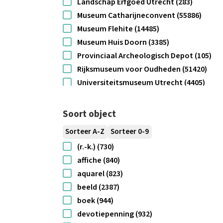
Landschap Erfgoed Utrecht (283)
Museum Catharijneconvent (55886)
Museum Flehite (14485)
Museum Huis Doorn (3385)
Provinciaal Archeologisch Depot (105)
Rijksmuseum voor Oudheden (51420)
Universiteitsmuseum Utrecht (4405)
Utrechts Archief (106329)
Soort object
Sorteer A-Z
Sorteer 0-9
(r.-k.) (730)
affiche (840)
aquarel (823)
beeld (2387)
boek (944)
devotiepenning (932)