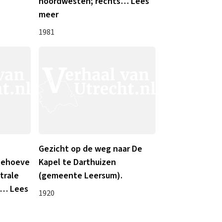
n
noordwesten; rechts
…
Lees
meer
1981
Gezicht op de weg naar De
behoeve
Kapel te Darthuizen
trale
(gemeente Leersum).
…
Lees
1920