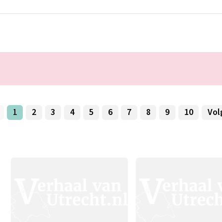
−
+
Zoek
1
2
3
4
5
6
7
8
9
10
Vol