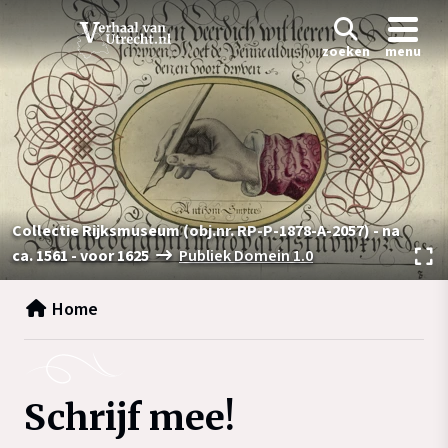
zoeken
menu
Collectie Rijksmuseum (obj.nr. RP-P-1878-A-2057) - na
ca. 1561 - voor 1625
Publiek Domein 1.0
Home
Schrijf mee!