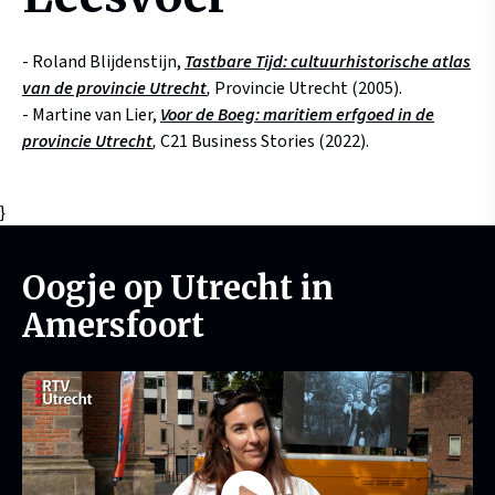
- Roland Blijdenstijn,
Tastbare Tijd: cultuurhistorische atlas
van de provincie Utrecht
,
Provincie Utrecht (2005).
- Martine van Lier,
Voor de Boeg: maritiem erfgoed in de
provincie Utrecht
,
C21 Business Stories (2022).
}
Oogje op Utrecht in
Amersfoort