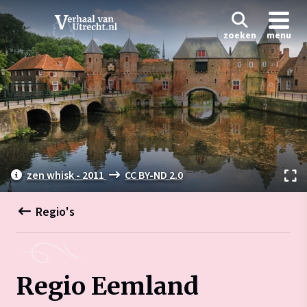
zoeken
menu
zen whisk - 2011
CC BY-ND 2.0
Regio's
Regio Eemland