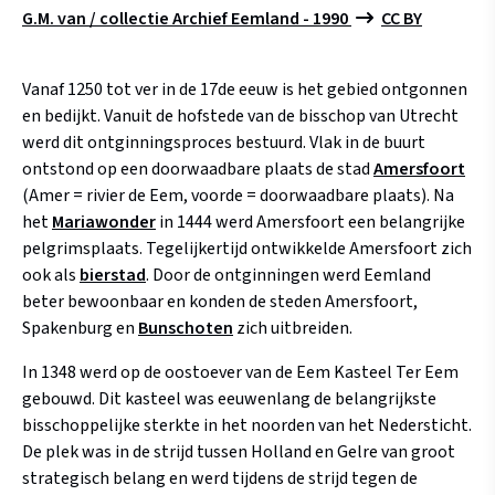
G.M. van / collectie Archief Eemland - 1990
CC BY
Vanaf 1250 tot ver in de 17de eeuw is het gebied ontgonnen
en bedijkt. Vanuit de hofstede van de bisschop van Utrecht
werd dit ontginningsproces bestuurd. Vlak in de buurt
ontstond op een doorwaadbare plaats de stad
Amersfoort
(Amer = rivier de Eem, voorde = doorwaadbare plaats). Na
het
Mariawonder
in 1444 werd Amersfoort een belangrijke
pelgrimsplaats. Tegelijkertijd ontwikkelde Amersfoort zich
ook als
bierstad
. Door de ontginningen werd Eemland
beter bewoonbaar en konden de steden Amersfoort,
Spakenburg en
Bunschoten
zich uitbreiden.
In 1348 werd op de oostoever van de Eem Kasteel Ter Eem
gebouwd. Dit kasteel was eeuwenlang de belangrijkste
bisschoppelijke sterkte in het noorden van het Nedersticht.
De plek was in de strijd tussen Holland en Gelre van groot
strategisch belang en werd tijdens de strijd tegen de