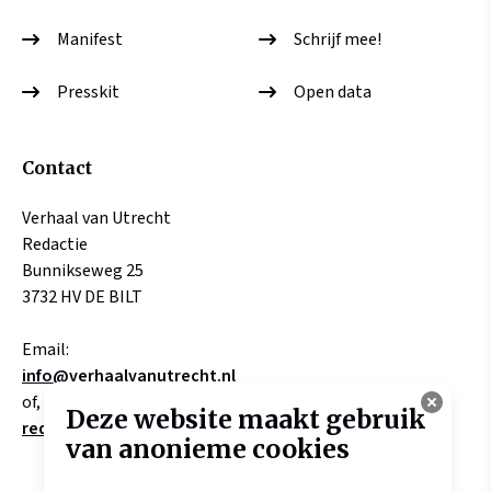
Manifest
Schrijf mee!
Presskit
Open data
Contact
Verhaal van Utrecht
Redactie
Bunnikseweg 25
3732 HV DE BILT
Email:
info@verhaalvanutrecht.nl
of, aangaande verhalen
Deze website maakt gebruik
redactie@verhaalvanutrecht.nl
van anonieme cookies