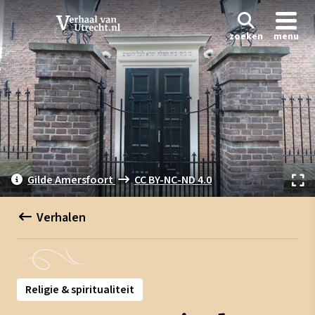
zoeken
menu
Gilde Amersfoort
CC BY-NC-ND 4.0
Verhalen
Religie & spiritualiteit