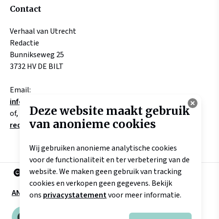
Contact
Verhaal van Utrecht
Redactie
Bunnikseweg 25
3732 HV DE BILT
Email:
info@verhaalvanutrecht.nl
Deze website maakt gebruik
of, aangaande verhalen
van anonieme cookies
redactie@verhaalvanutrecht.nl
Wij gebruiken anonieme analytische cookies
voor de functionaliteit en ter verbetering van de
website. We maken geen gebruik van tracking
2025 Landschap Erfgoed Utrecht
cookies en verkopen geen gegevens. Bekijk
ANBI
Disclaimer
Privacyverklaring
ons
privacystatement
voor meer informatie.