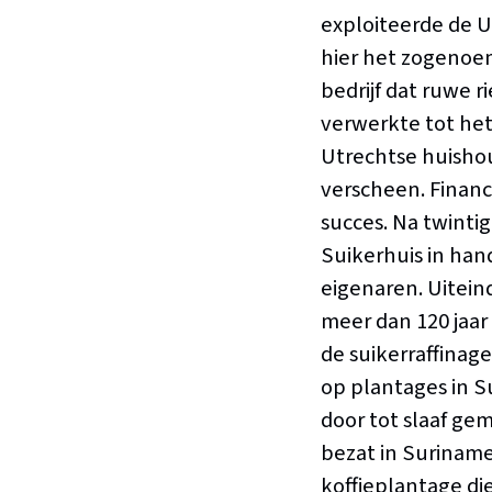
exploiteerde de 
hier het zogenoe
bedrijf dat ruwe r
verwerkte tot het
Utrechtse huisho
verscheen. Financ
succes. Na twinti
Suikerhuis in ha
eigenaren. Uitein
meer dan 120 jaar
de suikerraffinag
op plantages in 
door tot slaaf g
bezat in Suriname
koffieplantage die