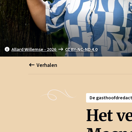
Allard Willemse - 2026
CC BY-NC-ND 4.0
Verhalen
De gasthoofdredac
Het ve