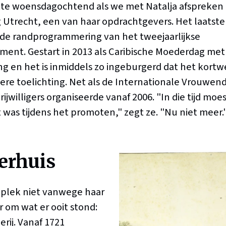
te woensdagochtend als we met Natalja afspreken b
trecht, een van haar opdrachtgevers. Het laatste 
 de randprogrammering van het tweejaarlijkse
nt. Gestart in 2013 als Caribische Moederdag met
ng en het is inmiddels zo ingeburgerd dat het kort
ere toelichting. Net als de Internationale Vrouwenda
rijwilligers organiseerde vanaf 2006. "In die tijd moe
 was tijdens het promoten," zegt ze. "Nu niet meer.
erhuis
 plek niet vanwege haar
r om wat er ooit stond:
erij. Vanaf 1721