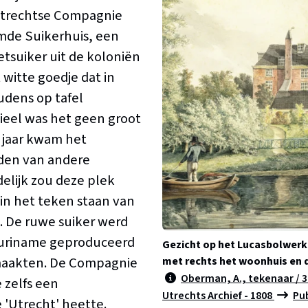
Utrechtse Compagnie
mde Suikerhuis, een
ietsuiker uit de koloniën
 witte goedje dat in
udens op tafel
ieel was het geen groot
g jaar kwam het
nden van andere
delijk zou deze plek
 in het teken staan van
e. De ruwe suiker werd
Suriname geproduceerd
Gezicht op het Lucasbolwerk
emaakten. De Compagnie
met rechts het woonhuis en d
Oberman, A., tekenaar / 30
 zelfs een
Utrechts Archief - 1808
Pu
 'Utrecht' heette.