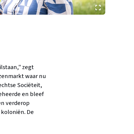
tilstaan," zegt
anzenmarkt waar nu
chtse Sociëteit,
eheerde en bleef
ten verderop
 koloniën. De