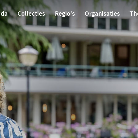
nda
Collecties
Regio's
Organisaties
Th