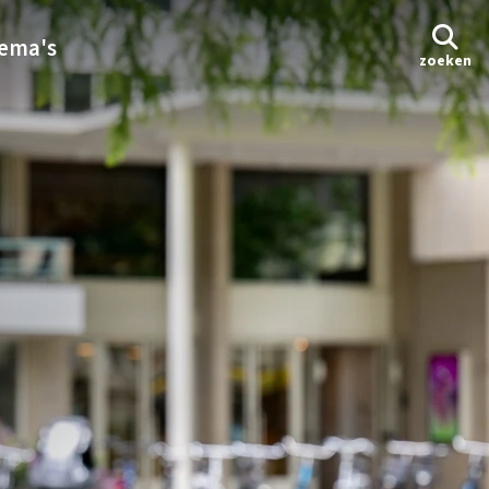
ema's
zoeken