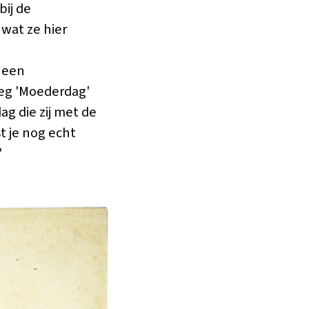
ij de
wat ze hier
 een
weg 'Moederdag'
g die zij met de
st je nog echt
"