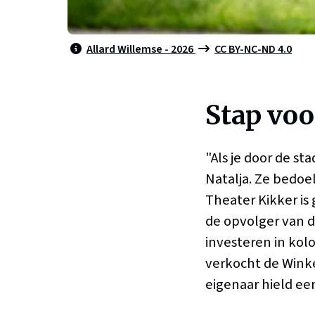
Allard Willemse - 2026
CC BY-NC-ND 4.0
Stap voo
"Als je door de sta
Natalja. Ze bedoel
Theater Kikker is
de opvolger van d
investeren in kol
verkocht de Winke
eigenaar hield ee