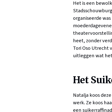
Het is een bewolk
Stadsschouwburg U
organiseerde was
moederdageveneme
theatervoorstelli
heet, zonder verd
Tori Oso Utrecht v
uitleggen wat het
Het Suik
Natalja koos deze
werk. Ze koos haa
een suikerraffinad