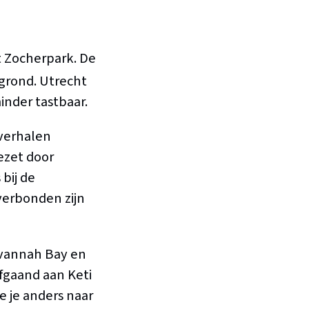
t Zocherpark. De
grond. Utrecht
inder tastbaar.
 verhalen
ezet door
bij de
verbonden zijn
avannah Bay en
fgaand aan Keti
 je anders naar