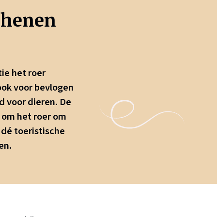
Rhenen
ie het roer
ook voor bevlogen
d voor dieren. De
g om het roer om
 dé toeristische
en.