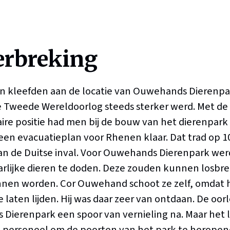
erbreking
en kleefden aan de locatie van Ouwehands Dierenpa
e Tweede Wereldoorlog steeds sterker werd. Met de
taire positie had men bij de bouw van het dierenpark
een evacuatieplan voor Rhenen klaar. Dat trad op 10
van de Duitse inval. Voor Ouwehands Dierenpark we
arlijke dieren te doden. Deze zouden kunnen losbr
nnen worden. Cor Ouwehand schoot ze zelf, omdat hi
 laten lijden. Hij was daar zeer van ontdaan. De oor
Dierenpark een spoor van vernieling na. Maar het 
 personeel om de poorten van het park te heropene