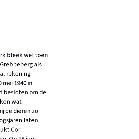
rk bleek wel toen
 Grebbeberg als
 al rekening
 mei 1940 in
rd besloten om de
eken wat
j de dieren zo
logsjaren laten
lukt Cor
n. Op 18 juni