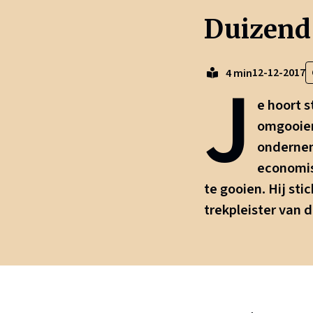
Duizend 
J
12-12-2017
4 min
e hoort s
omgooien
ondernem
economis
te gooien. Hij st
trekpleister van d