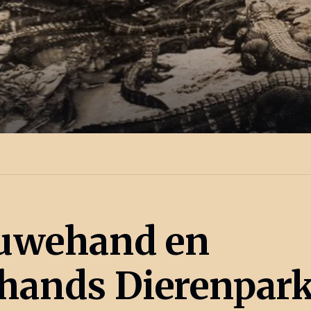
uwehand en
ands Dierenpar