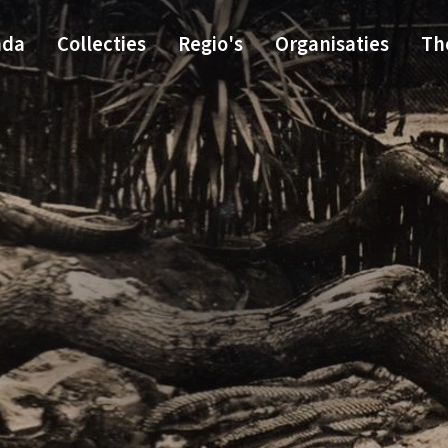
nda
Collecties
Regio's
Organisaties
Th