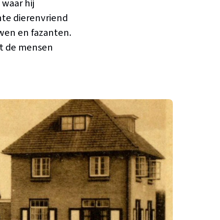
waar hij
hte dierenvriend
uwen en fazanten.
at de mensen