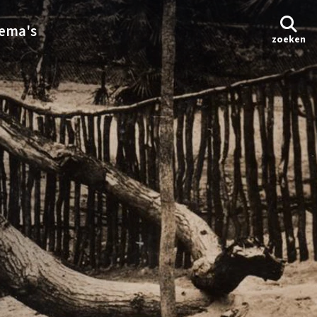
ema's
zoeken