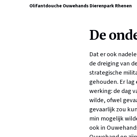
Olifantdouche
Ouwehands Dierenpark Rhenen
De ond
Dat er ook nadel
de dreiging van d
strategische mili
gehouden. Er lag 
werking: de dag 
wilde, ofwel geva
gevaarlijk zou ku
min mogelijk wilde
ook in Ouwehands 
Ouwehand en zijn