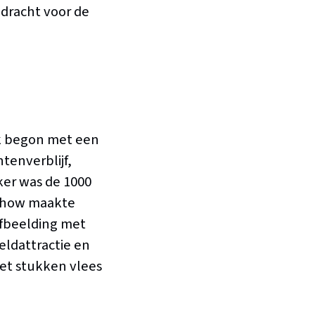
pdracht voor de
k begon met een
tenverblijf,
er was de 1000
e show maakte
fbeelding met
eldattractie en
et stukken vlees