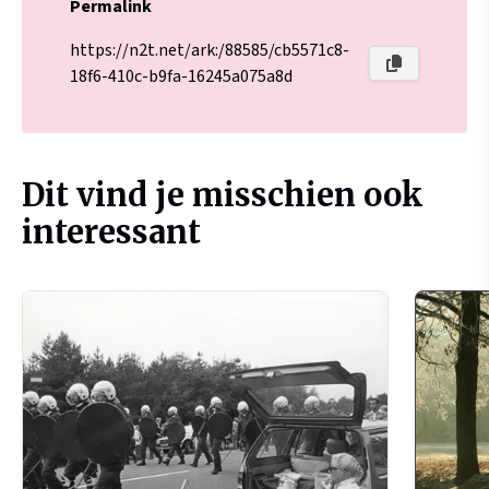
Permalink
https://n2t.net/ark:/88585/cb5571c8-
18f6-410c-b9fa-16245a075a8d
Dit vind je misschien ook
interessant