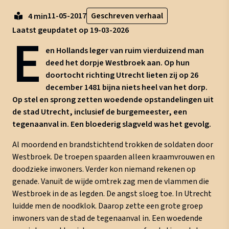
11-05-2017
Geschreven verhaal
4 min
Laatst geupdatet op 19-03-2026
E
en Hollands leger van ruim vierduizend man
deed het dorpje Westbroek aan. Op hun
doortocht richting Utrecht lieten zij op 26
december 1481 bijna niets heel van het dorp.
Op stel en sprong zetten woedende opstandelingen uit
de stad Utrecht, inclusief de burgemeester, een
tegenaanval in. Een bloederig slagveld was het gevolg.
Al moordend en brandstichtend trokken de soldaten door
Westbroek. De troepen spaarden alleen kraamvrouwen en
doodzieke inwoners. Verder kon niemand rekenen op
genade. Vanuit de wijde omtrek zag men de vlammen die
Westbroek in de as legden. De angst sloeg toe. In Utrecht
luidde men de noodklok. Daarop zette een grote groep
inwoners van de stad de tegenaanval in. Een woedende