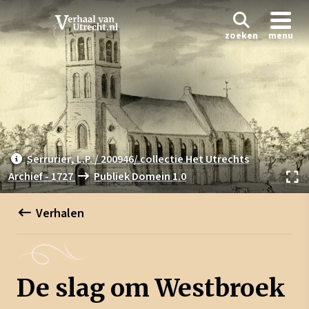
zoeken
menu
Serrurier, L.P. / 200946/ collectie Het Utrechts
Archief - 1727
Publiek Domein 1.0
Verhalen
De slag om Westbroek