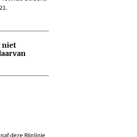
21.
 niet
 daarvan
af deze Rijnlinie