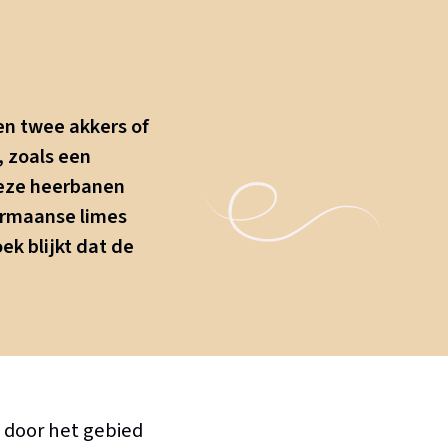
en twee akkers of
, zoals een
eze heerbanen
ermaanse limes
k blijkt dat de
s door het gebied