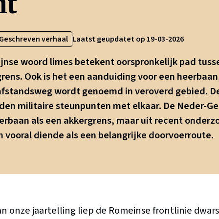
ht
Geschreven verhaal
Laatst geupdatet op 19-03-2026
ijnse woord limes betekent oorspronkelijk pad tuss
rens. Ook is het een aanduiding voor een heerbaan
afstandsweg wordt genoemd in veroverd gebied. D
den militaire steunpunten met elkaar. De Neder-G
rbaan als een akkergrens, maar uit recent onderzoe
jn vooral diende als een belangrijke doorvoerroute.
n onze jaartelling liep de Romeinse frontlinie dwar