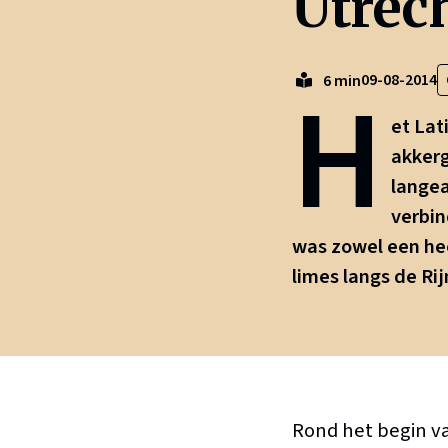
Utrec
H
09-08-2014
6 min
et Lat
akkerg
lange
verbin
was zowel een hee
limes langs de Ri
Rond het begin va