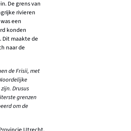
ein. De grens van
rijke rivieren
p was een
erd konden
. Dit maakte de
ch naar de
en de Frisii, met
Noordelijke
zijn. Drusus
iterste grenzen
beerd om de
Provincie Utrecht.