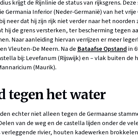
ius krijgt de Rijnlinie de status van rijksgrens. Deze
e Germania Inferior (Neder-Germanië) van het vrije
bij neer dat hij zijn rijk niet verder naar het noorden 
at hij de grens versterken, ter bescherming tegen a
n. Naar aanleiding hiervan verrijzen er meer lege
t en Vleuten-De Meern. Na de
Bataafse Opstand
in 
tella bij: Levefanum (Rijswijk) en – vlak buiten de 
Mannaricium (Maurik).
jd tegen het water
den echter niet alleen tegen de Germaanse stamm
Delen van de weg en de castella lijden onder de ve
s verleggende rivier, houten kadewerken brokkelen