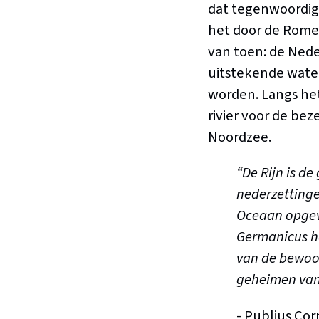
dat tegenwoordig b
het door de Rome
van toen: de Nede
uitstekende wate
worden. Langs het
rivier voor de be
Noordzee.
“De Rijn is d
nederzettinge
Oceaan opgeva
Germanicus ha
van de bewoo
geheimen van 
- Publius Cor