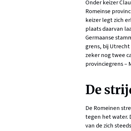
Onder keizer Claud
Romeinse provinci
keizer legt zich er
plaats daarvan la
Germaanse stamme
grens, bij Utrech
zeker nog twee cas
provinciegrens – 
De stri
De Romeinen stre
tegen het water. 
van de zich steed