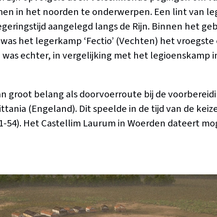
n in het noorden te onderwerpen. Een lint van le
egeringstijd aangelegd langs de Rijn. Binnen het ge
 was het legerkamp ‘Fectio’ (Vechten) het vroegste
 was echter, in vergelijking met het legioenskamp 
an groot belang als doorvoerroute bij de voorbereid
ttania (Engeland). Dit speelde in de tijd van de keize
41-54). Het Castellim Laurum in Woerden dateert mog