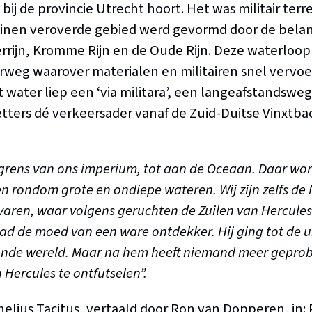
ij de provincie Utrecht hoort. Het was militair terr
inen veroverde gebied werd gevormd door de belang
rrijn, Kromme Rijn en de Oude Rijn. Deze waterloo
rweg waarover materialen en militairen snel vervo
 water liep een ‘via militara’, een langeafstandsweg
zetters dé verkeersader vanaf de Zuid-Duitse Vinxtba
e grens van ons imperium, tot aan de Oceaan. Daar won
n rondom grote en ondiepe wateren. Wij zijn zelfs de 
ren, waar volgens geruchten de Zuilen van Hercules 
d de moed van een ware ontdekker. Hij ging tot de u
nde wereld. Maar na hem heeft niemand meer gepro
Hercules te ontfutselen”.
nelius Tacitus, vertaald door Ron van Dopperen, in: 