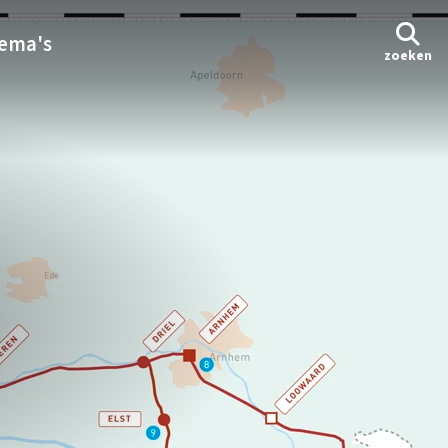
ema's
zoeken