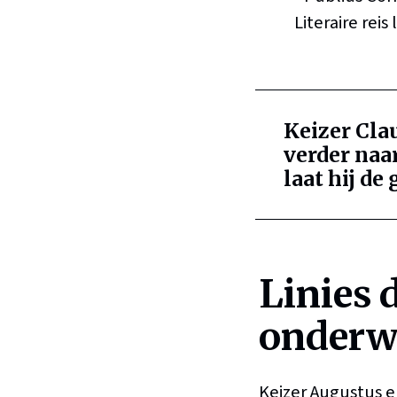
Literaire reis
Keizer Claud
verder naar
laat hij de
Linies 
onderw
Keizer Augustus e