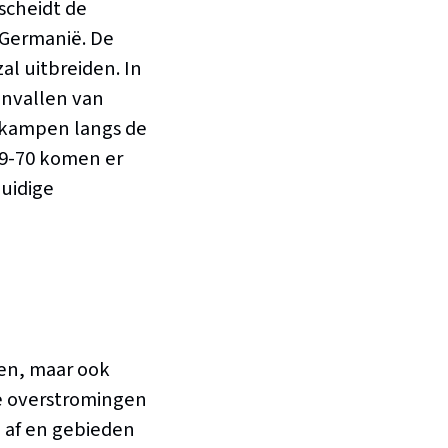
 scheidt de
 Germanië. De
zal uitbreiden. In
anvallen van
rkampen langs de
69-70 komen er
huidige
en, maar ook
le overstromingen
 af en gebieden