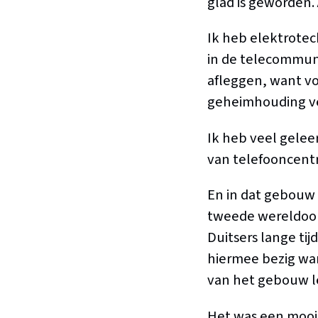
glad is geworden.
Ik heb elektrotec
in de telecommuni
afleggen, want vo
geheimhouding ve
Ik heb veel gelee
van telefooncentr
En in dat gebouw 
tweede wereldoor
Duitsers lange ti
hiermee bezig war
van het gebouw l
Het was een mooie