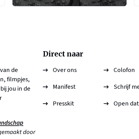
Direct naar
 van de
Over ons
Colofon
n, filmpjes,
Manifest
Schrijf m
ij jou in de
r
Presskit
Open dat
andschap
 gemaakt door