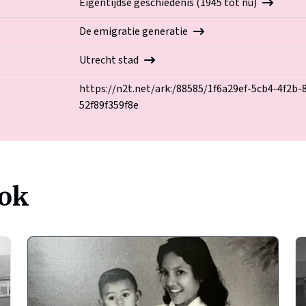
Eigentijdse geschiedenis (1945 tot nu)
De emigratie generatie
Utrecht stad
https://n2t.net/ark:/88585/1f6a29ef-5cb4-4f2b-
52f89f359f8e
ook