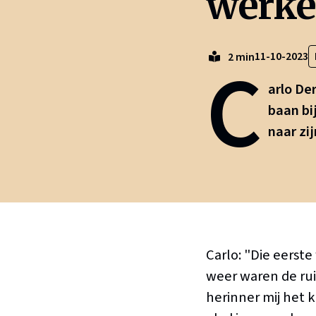
werke
C
11-10-2023
2 min
arlo De
baan bi
naar zij
Carlo: "Die eerst
weer waren de ruit
herinner mij het 