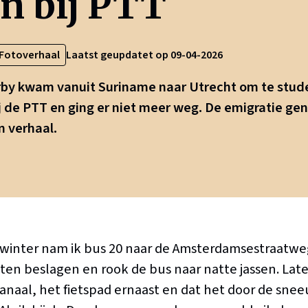
n bij PTT
Fotoverhaal
Laatst geupdatet op 09-04-2026
rby kwam vanuit Suriname naar Utrecht om te stude
j de PTT en ging er niet meer weg. De emigratie ge
n verhaal.
e winter nam ik bus 20 naar de Amsterdamsestraatweg.
en beslagen en rook de bus naar natte jassen. Later 
kanaal, het fietspad ernaast en dat het door de sne