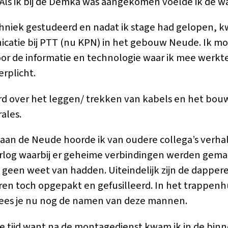
 Als ik bij de Demka was aangekomen voelde ik de w
hniek gestudeerd en nadat ik stage had gelopen, 
catie bij PTT (nu KPN) in het gebouw Neude. Ik m
or de informatie en technologie waar ik mee werkt
rplicht.
rd over het leggen/ trekken van kabels en het bouw
ales.
aan de Neude hoorde ik van oudere collega’s verha
log waarbij er geheime verbindingen werden gema
jd geen weet van hadden. Uiteindelijk zijn de dappe
en toch opgepakt en gefusilleerd. In het trappenh
ees je nu nog de namen van deze mannen.
 tijd want na de montagedienst kwam ik in de binn