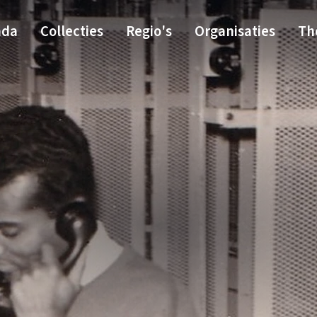
nda
Collecties
Regio's
Organisaties
Th