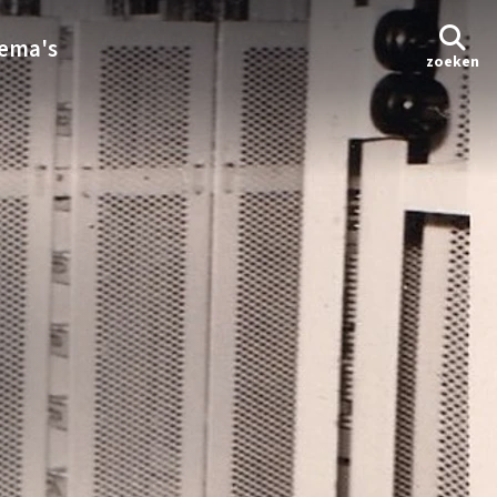
ema's
zoeken