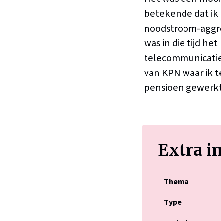
betekende dat ik
noodstroom-aggreg
was in die tijd he
telecommunicatie h
van KPN waar ik t
pensioen gewerkt
Extra i
Thema
Type