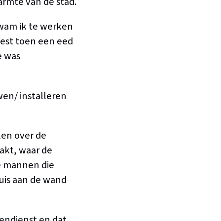
armte van de stad.
kwam ik te werken
oest toen een eed
e was
en/ installeren
len over de
akt, waar de
re mannen die
uis aan de wand
endienst en dat