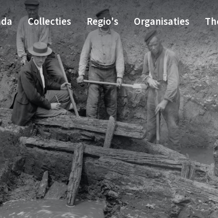
nda
Collecties
Regio's
Organisaties
Th