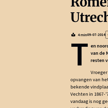
Romei
Utrec
T
09-07-2014
4 min
en noor
van de N
resten 
Vroeger
opvangen van het 
bekende vindplaa
Vechten in 1867-'
vandaag is nog ge