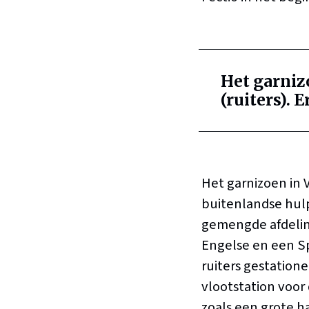
Het garniz
(ruiters). 
Het garnizoen in V
buitenlandse hulp
gemengde afdeling
Engelse en een Sp
ruiters gestatione
vlootstation voor
zoals een grote ha