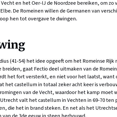
e Vecht en het Oer-IJ de Noordzee bereiken, om zo 
e Elbe. De Romeinen willen de Germanen van versch
hoop hen tot overgave te dwingen.
wing
dius (41-54) het idee opgeeft om het Romeinse Rijk 
e breiden, gaat Fectio deel uitmaken van de Romeins
dt het fort versterkt, en niet voor het laatst, wan
t het castellum in totaal zeker acht keer is verbouw
tromingen van de Vecht, waardoor het kamp moet w
n Utrecht valt het castellum in Vechten in 69-70 ten 
n, die het in brand steken. En net als het Utrechtse
in van de 3de eeuw in steen herbouwd.