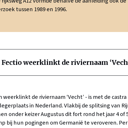
 rijksweg A12 vormde behalve de aanleiding ook de
rzoek tussen 1989 en 1996.
 Fectio weerklinkt de riviernaam ‘Vech
m weerklinkt de riviernaam ‘Vecht’ - is met de castra
egerplaats in Nederland. Vlakbij de splitsing van Ri
 onder keizer Augustus dit fort rond het jaar 4 of 5
p bij hun pogingen om Germanië te veroveren. Per