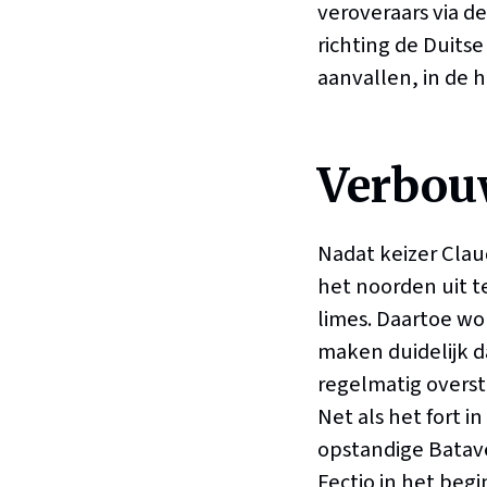
veroveraars via d
richting de Duits
aanvallen, in de 
Verbou
Nadat keizer Clau
het noorden uit t
limes. Daartoe wor
maken duidelijk da
regelmatig overs
Net als het fort i
opstandige Batave
Fectio in het beg