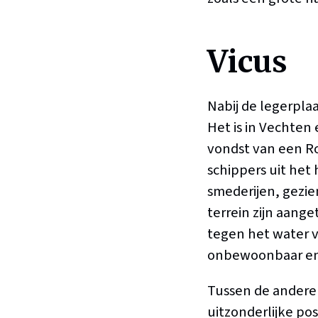
Vicus
Nabij de legerpla
Het is in Vechten
vondst van een R
schippers uit het
smederijen, gezi
terrein zijn aang
tegen het water v
onbewoonbaar en
Tussen de andere 
uitzonderlijke pos