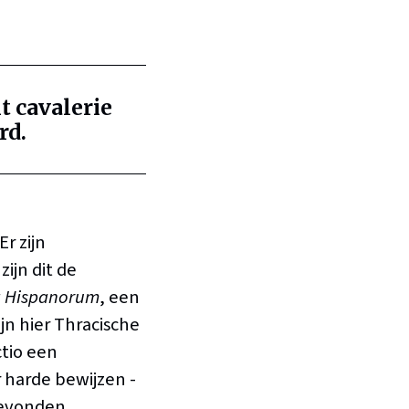
t cavalerie
rd.
r zijn
ijn dit de
ia Hispanorum
, een
n hier Thracische
ctio een
 harde bewijzen -
gevonden.