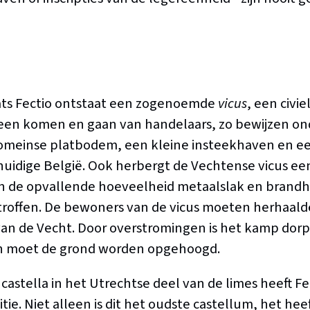
ats Fectio ontstaat een zogenoemde
vicus
, een civi
 een komen en gaan van handelaars, zo bewijzen o
omeinse platbodem, een kleine insteekhaven en ee
 huidige België. Ook herbergt de Vechtense vicus ee
en de opvallende hoeveelheid metaalslak en brandh
etroffen. De bewoners van de vicus moeten herhaaldel
an de Vecht. Door overstromingen is het kamp dorp
 moet de grond worden opgehoogd.
castella in het Utrechtse deel van de limes heeft Fe
itie. Niet alleen is dit het oudste castellum, het hee