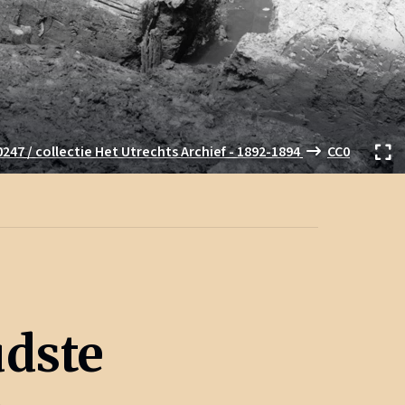
0247 / collectie Het Utrechts Archief - 1892-1894
CC0
udste