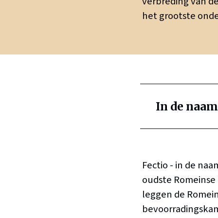
verbreding van de
het grootste onde
In de naam
Fectio - in de naa
oudste Romeinse l
leggen de Romeinen
bevoorradingskam