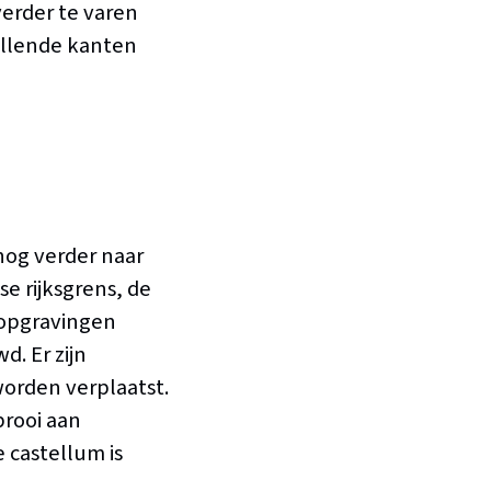
verder te varen
illende kanten
nog verder naar
e rijksgrens, de
t opgravingen
d. Er zijn
orden verplaatst.
prooi aan
 castellum is