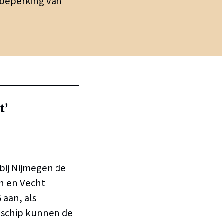
 beperking van
t’
 bij Nijmegen de
jn en Vecht
 aan, als
 schip kunnen de