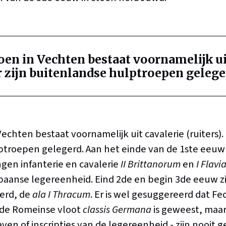
oen in Vechten bestaat voornamelijk ui
Er zijn buitenlandse hulptroepen gelege
echten bestaat voornamelijk uit cavalerie (ruiters). E
troepen gelegerd. Aan het einde van de 1ste eeuw z
en infanterie en cavalerie
II Brittanorum
en
I Flav
aanse legereenheid. Eind 2de en begin 3de eeuw zij
erd, de
ala I Thracum
. Er is wel gesuggereerd dat Fe
 de Romeinse vloot
classis Germana
is geweest, maar
ven of inscripties van de legereenheid - zijn nooit 