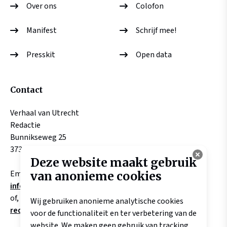
Over ons
Colofon
Manifest
Schrijf mee!
Presskit
Open data
Contact
Verhaal van Utrecht
Redactie
Bunnikseweg 25
3732 HV DE BILT
Deze website maakt gebruik
Email:
van anonieme cookies
info@verhaalvanutrecht.nl
of, aangaande verhalen
Wij gebruiken anonieme analytische cookies
redactie@verhaalvanutrecht.nl
voor de functionaliteit en ter verbetering van de
website. We maken geen gebruik van tracking