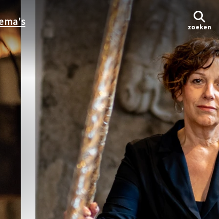
ema's
zoeken