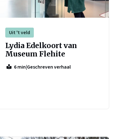
Uit 't veld
Lydia Edelkoort van
Museum Flehite
|
Geschreven verhaal
6 min