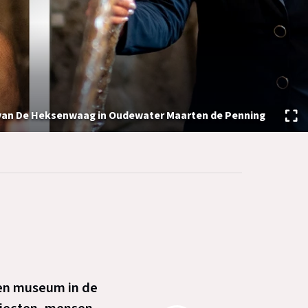
e van De Heksenwaag in Oudewater
Maarten de Penning
 een museum in de