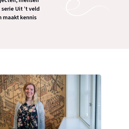
objecten, mensen
serie Uit ’t veld
en maakt kennis