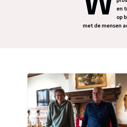
W
prov
en t
op b
met de mensen a