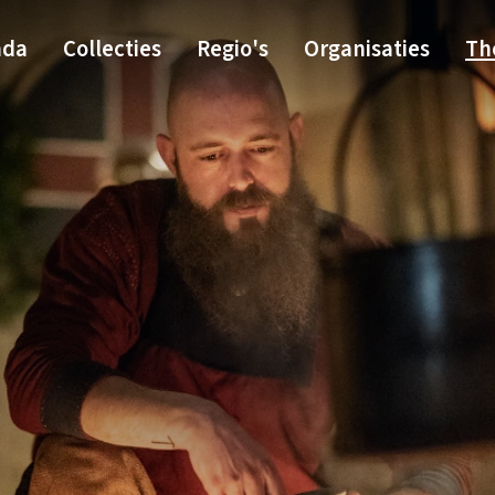
nda
Collecties
Regio's
Organisaties
Th