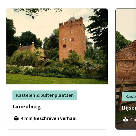
Kastelen & buitenplaatsen
Kast
Lunenburg
Rijse
|
Geschreven verhaal
4 min
4 