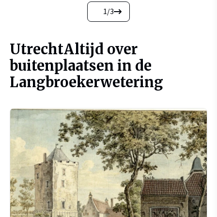
1
/
3
UtrechtAltijd over
buitenplaatsen in de
Langbroekerwetering