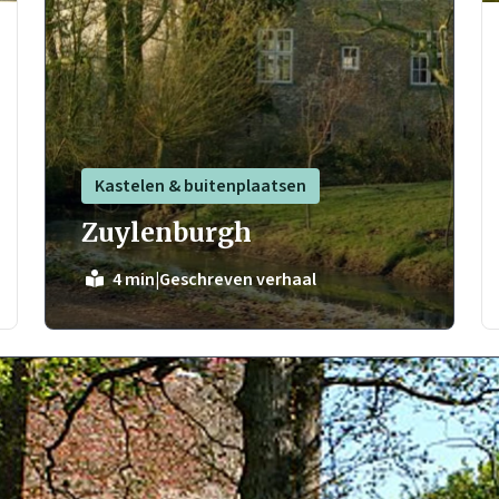
Kastelen & buitenplaatsen
Zuylenburgh
|
Geschreven verhaal
4 min