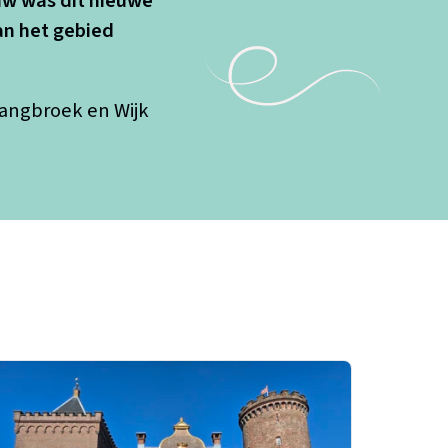
uw was dit nieuwe
an het gebied
Langbroek en Wijk