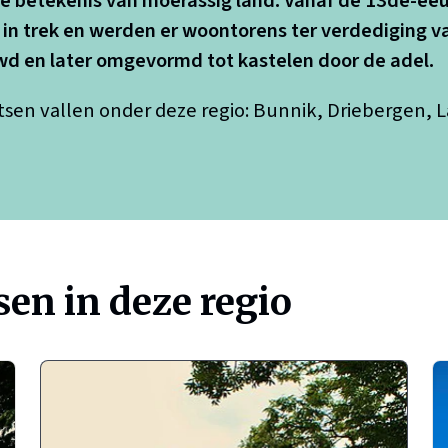
de betekenis van moerassig land. Vanaf de 13de-ee
 in trek en werden er woontorens ter verdediging v
d en later omgevormd tot kastelen door de adel.
sen vallen onder deze regio: Bunnik, Driebergen, 
en in deze regio