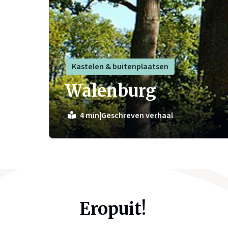
Kastelen & buitenplaatsen
Walenburg
|
Geschreven verhaal
4 min
Eropuit!