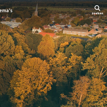
ema's
zoeken