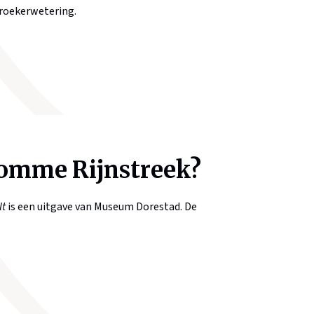
broekerwetering.
romme Rijnstreek?
lt
is een uitgave van Museum Dorestad. De