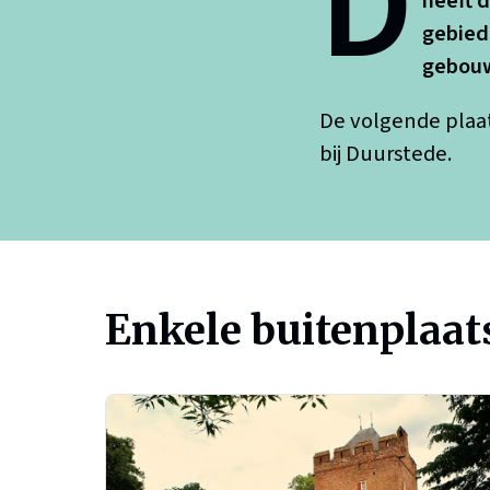
D
heeft 
gebied
gebouw
De volgende plaat
bij Duurstede.
Enkele buitenplaats