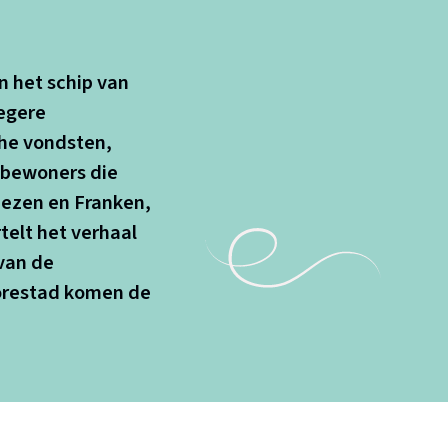
n het schip van
egere
che vondsten,
 bewoners die
iezen en Franken,
elt het verhaal
van de
orestad komen de