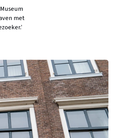
an Museum
shaven met
ezoeker.’