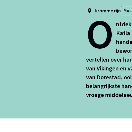
O
Mu
kromme rijn
ntdek 
Katla
hande
bewon
vertellen over hu
van Vikingen en 
van Dorestad, ooi
belangrijkste ha
vroege middeleeu