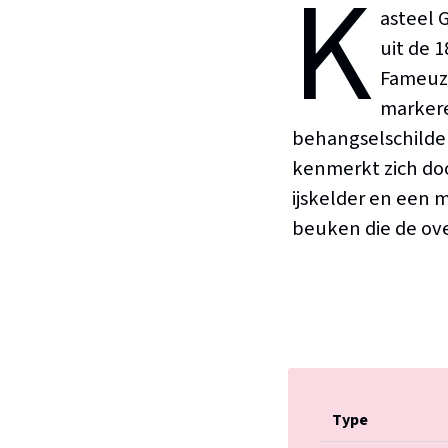
K
asteel 
uit de 
Fameuze
markere
behangselschilde
kenmerkt zich doo
ijskelder en een
beuken die de ov
Type