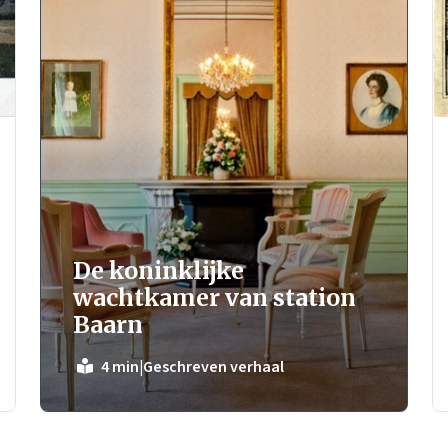
De koninklijke
wachtkamer van station
Baarn
|
Geschreven verhaal
4 min