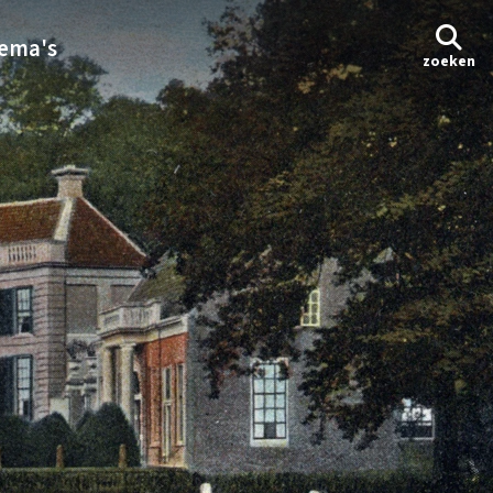
ema's
zoeken