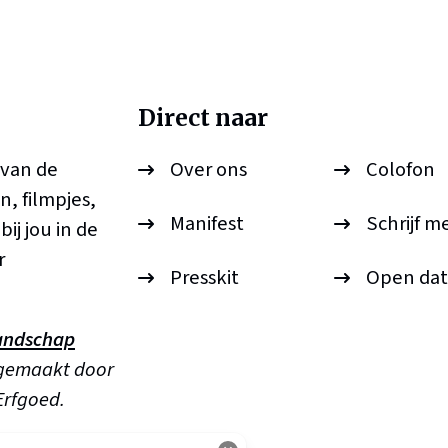
Direct naar
 van de
Over ons
Colofon
n, filmpjes,
Manifest
Schrijf m
ij jou in de
r
Presskit
Open dat
andschap
 gemaakt door
Erfgoed.