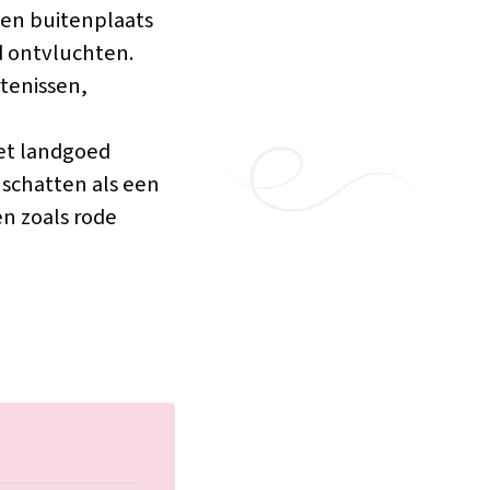
een buitenplaats
d ontvluchten.
tenissen,
et landgoed
schatten als een
n zoals rode