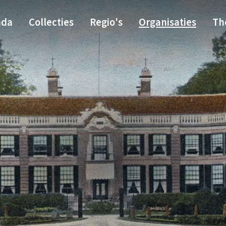
nda
Collecties
Regio's
Organisaties
Th