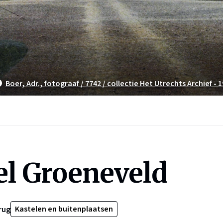
Boer, Adr., fotograaf / 7742 / collectie Het Utrechts Archief - 
el Groeneveld
Kastelen en buitenplaatsen
rug