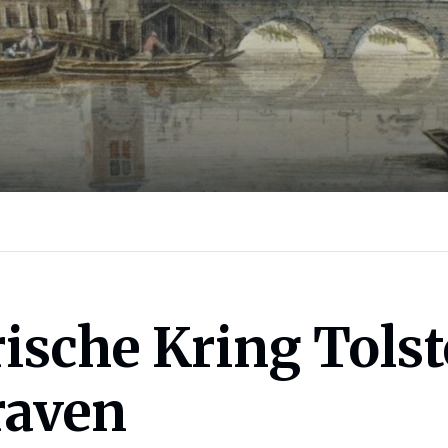
rische Kring Tols
raven