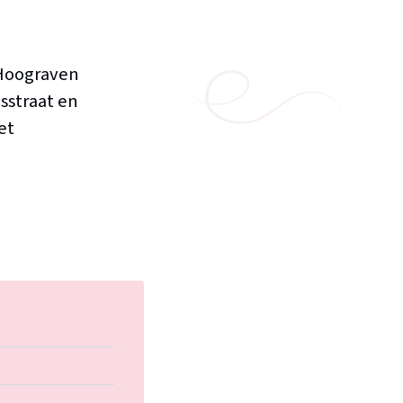
-Hoograven
sstraat en
et