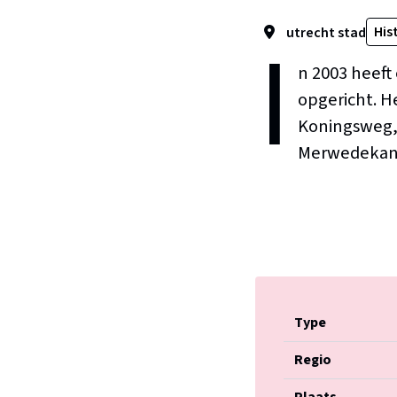
I
His
utrecht stad
n 2003 heeft
opgericht. H
Koningsweg, 
Merwedekan
Type
Regio