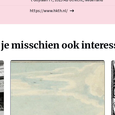
't Goylaan 77, 3525 AB Utrecht, Nederland
https://www.hkth.nl/
 je misschien ook interes