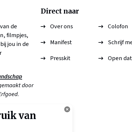
Direct naar
 van de
Over ons
Colofon
n, filmpjes,
Manifest
Schrijf m
ij jou in de
r
Presskit
Open dat
andschap
 gemaakt door
Erfgoed.
ruik van