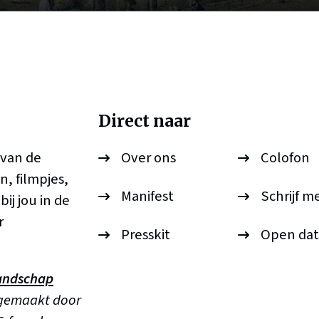
Direct naar
 van de
Over ons
Colofon
n, filmpjes,
Manifest
Schrijf m
ij jou in de
r
Presskit
Open dat
andschap
 gemaakt door