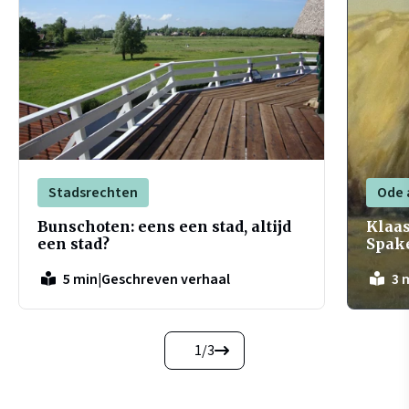
Stadsrechten
Ode 
Bunschoten: eens een stad, altijd
Klaas
een stad?
Spak
|
Geschreven verhaal
5 min
3 
1
/
3