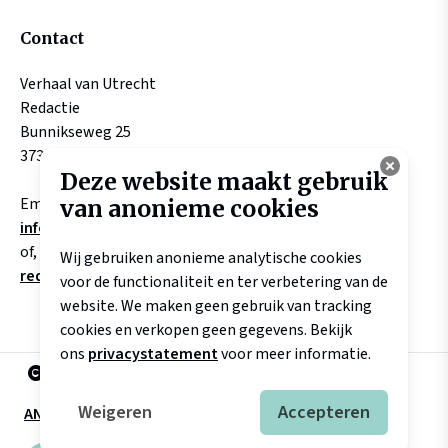
Contact
Verhaal van Utrecht
Redactie
Bunnikseweg 25
3732 HV DE BILT
Deze website maakt gebruik
Email:
van anonieme cookies
info@verhaalvanutrecht.nl
of, aangaande verhalen
Wij gebruiken anonieme analytische cookies
redactie@verhaalvanutrecht.nl
voor de functionaliteit en ter verbetering van de
website. We maken geen gebruik van tracking
cookies en verkopen geen gegevens. Bekijk
ons
privacystatement
voor meer informatie.
2025 Landschap Erfgoed Utrecht
Weigeren
Accepteren
ANBI
Disclaimer
Privacyverklaring