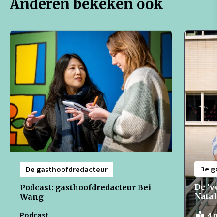
Anderen bekeken ook
De g
De gasthoofdredacteur
De 'v
Podcast: gasthoofdredacteur Bei
Natal
Wang
Podcast
4 