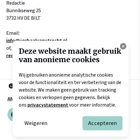
Redactie
Bunnikseweg 25
3732 HV DE BILT
Email:
info@verhaalvanutrecht.nl
of, aangaande verhalen
Deze website maakt gebruik
redactie@verhaalvanutrecht.nl
van anonieme cookies
Wij gebruiken anonieme analytische cookies
voor de functionaliteit en ter verbetering van de
2025 Landschap Erfgoed Utrecht
website. We maken geen gebruik van tracking
cookies en verkopen geen gegevens. Bekijk
ANBI
Disclaimer
Privacyverklaring
ons
privacystatement
voor meer informatie.
Weigeren
Accepteren