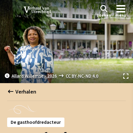
zoeken
menu
Allard Willemse - 2026
CC BY-NC-ND 4.0
Verhalen
De gasthoofdredacteur