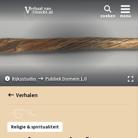
zoeken
menu
Rijksstudio
Publiek Domein 1.0
Verhalen
Religie & spiritualiteit