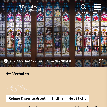
zoeken
menu
A.G. den Boer - 2024
BY-NC-ND 4.0
Verhalen
Religie & spiritualiteit
Tijdlijn
Het Sticht