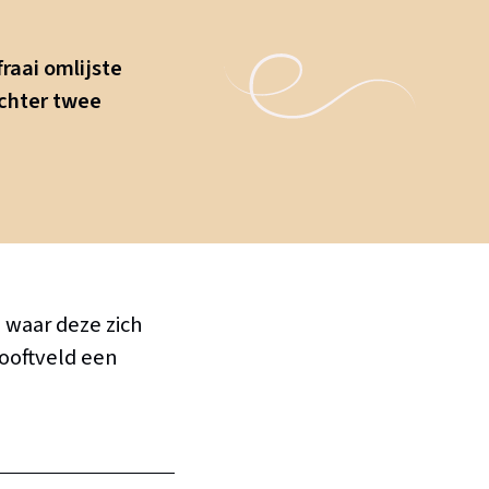
fraai omlijste
achter twee
 waar deze zich
Hooftveld een