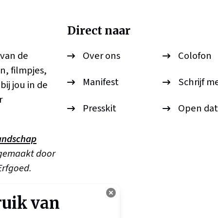
Direct naar
 van de
Over ons
Colofon
n, filmpjes,
Manifest
Schrijf m
ij jou in de
r
Presskit
Open dat
andschap
 gemaakt door
Erfgoed.
ruik van