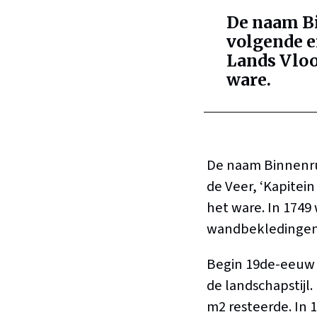
De naam Bi
volgende ei
Lands Vloot
ware.
De naam Binnenru
de Veer, ‘Kapitein
het ware. In 1749
wandbekledingen
Begin 19de-eeuw k
de landschapstijl
m2 resteerde. In 