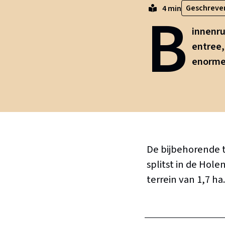
B
Geschreve
4 min
innenru
entree,
enorme 
De bijbehorende t
splitst in de Hol
terrein van 1,7 ha