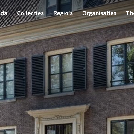
nda
Collecties
Regio's
Organisaties
Th