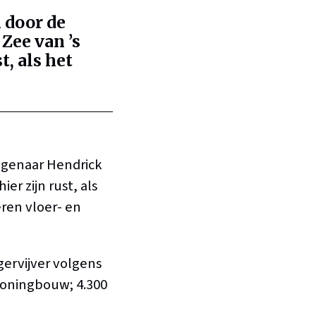
 door de
Zee van ’s
t, als het
igenaar Hendrick
er zijn rust, als
ren vloer- en
ervijver volgens
 woningbouw; 4.300