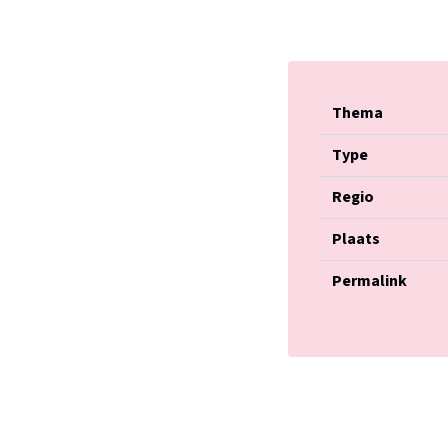
Thema
Type
Regio
Plaats
Permalink