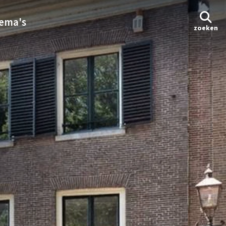
ema's
zoeken