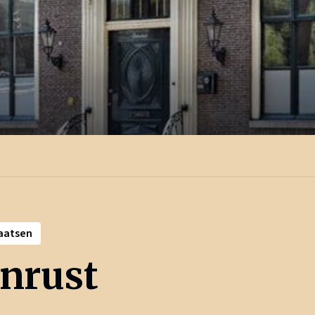
laatsen
nrust