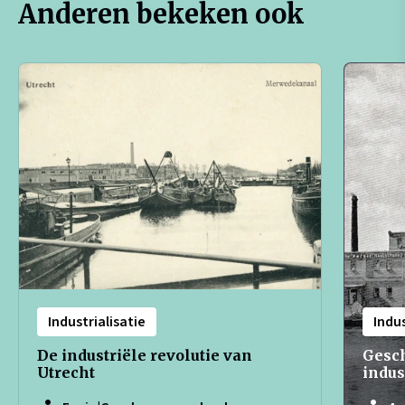
Anderen bekeken ook
Industrialisatie
Indus
De industriële revolutie van
Gesc
Utrecht
indus