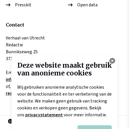
Presskit
Open data
Contact
Verhaal van Utrecht
Redactie
Bunnikseweg 25
3732 HV DE BILT
Deze website maakt gebruik
van anonieme cookies
Email:
info@verhaalvanutrecht.nl
of, aangaande verhalen
Wij gebruiken anonieme analytische cookies
redactie@verhaalvanutrecht.nl
voor de functionaliteit en ter verbetering van de
website. We maken geen gebruik van tracking
cookies en verkopen geen gegevens. Bekijk
ons
privacystatement
voor meer informatie.
2025 Landschap Erfgoed Utrecht