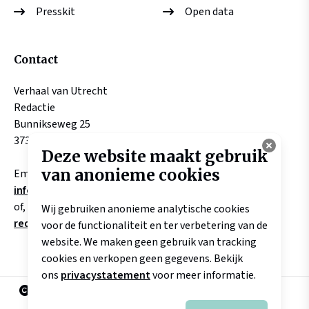
Presskit
Open data
Contact
Verhaal van Utrecht
Redactie
Bunnikseweg 25
3732 HV DE BILT
Deze website maakt gebruik
van anonieme cookies
Email:
info@verhaalvanutrecht.nl
of, aangaande verhalen
Wij gebruiken anonieme analytische cookies
redactie@verhaalvanutrecht.nl
voor de functionaliteit en ter verbetering van de
website. We maken geen gebruik van tracking
cookies en verkopen geen gegevens. Bekijk
ons
privacystatement
voor meer informatie.
2025 Landschap Erfgoed Utrecht